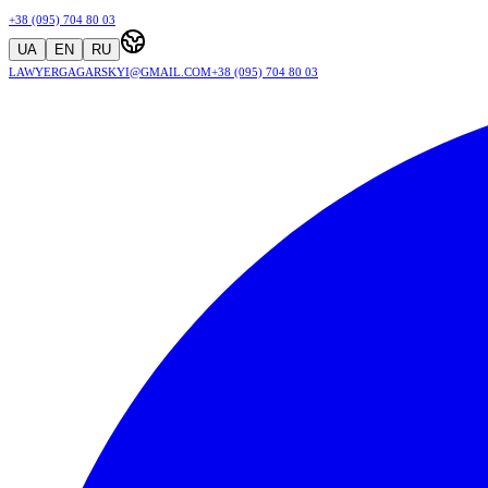
+38 (095) 704 80 03
UA
EN
RU
lawyergagarskyi@gmail.com
+38 (095) 704 80 03