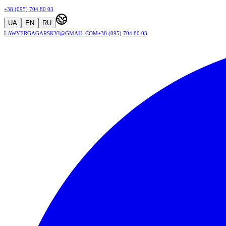
+38 (095) 704 80 03
UA
EN
RU
lawyergagarskyi@gmail.com
+38 (095) 704 80 03